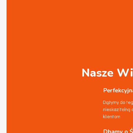
Nasze Wi
Perfekcyjn
Dążymy do tego
nieskazitelną 
klientom
Dbamy o Ś