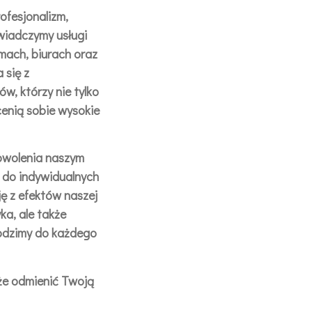
ofesjonalizm,
świadczymy usługi
mach, biurach oraz
 się z
, którzy nie tylko
cenią sobie wysokie
owolenia naszym
 do indywidualnych
ję z efektów naszej
ka, ale także
odzimy do każdego
oże odmienić Twoją